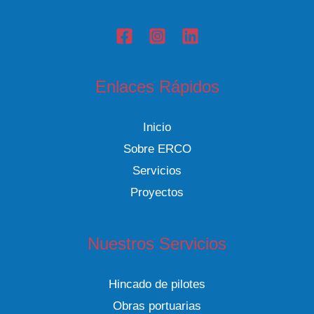
en
Construcción:
Seguridad
y
Enlaces Rápidos
Control
de
Inicio
Riesgos
Sobre ERCO
en
Servicios
Maniobras
Proyectos
de
Elevación
Nuestros Servicios
Hincado de pilotes
Obras portuarias