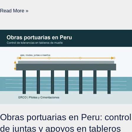
Pilotes
Read More »
hincados
en
Peru:
plantillas
guía,
replanteo
y
alineamiento
antes
de
la
Obras portuarias en Peru: control
hinca
de juntas y apoyos en tableros