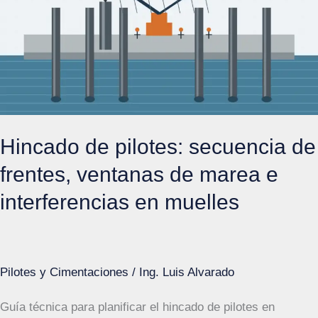
juntas
y
apoyos
en
tableros
de
Hincado de pilotes: secuencia de
muelle
frentes, ventanas de marea e
interferencias en muelles
Pilotes y Cimentaciones
/
Ing. Luis Alvarado
Guía técnica para planificar el hincado de pilotes en