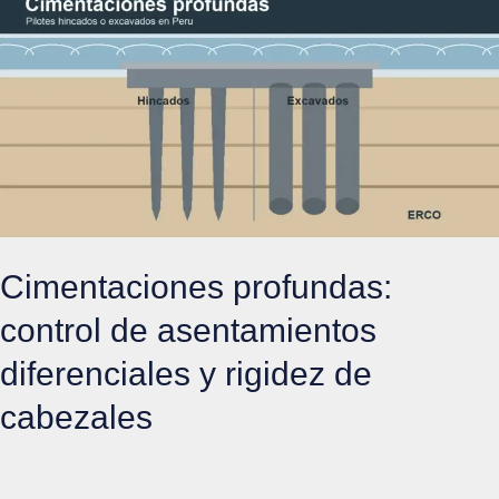
protección
pasiva
contra
fuego
y
control
de
recubrimientos
Cimentaciones profundas:
control de asentamientos
diferenciales y rigidez de
cabezales