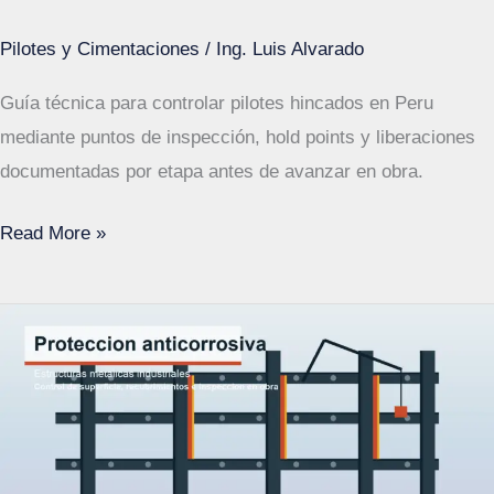
Pilotes y Cimentaciones
/
Ing. Luis Alvarado
Guía técnica para controlar pilotes hincados en Peru
mediante puntos de inspección, hold points y liberaciones
documentadas por etapa antes de avanzar en obra.
Pilotes
Read More »
hincados
en
Peru:
hold
points
y
liberación