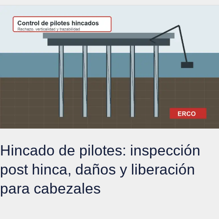
en
Peru:
control
de
concreto
en
cabezales
y
vigas
de
Hincado de pilotes: inspección
muelle
post hinca, daños y liberación
para cabezales