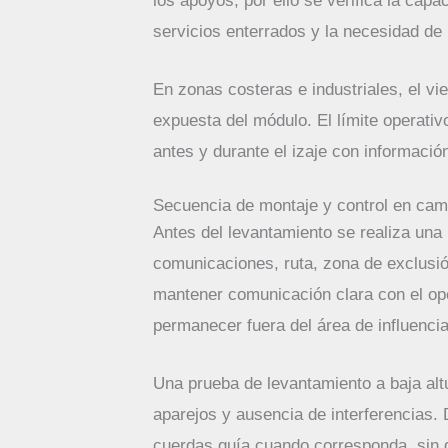
los apoyos; por ello se verifica la capa
servicios enterrados y la necesidad de
En zonas costeras e industriales, el vi
expuesta del módulo. El límite operati
antes y durante el izaje con información
Secuencia de montaje y control en ca
Antes del levantamiento se realiza una 
comunicaciones, ruta, zona de exclusió
mantener comunicación clara con el ope
permanecer fuera del área de influencia
Una prueba de levantamiento a baja altur
aparejos y ausencia de interferencias.
cuerdas guía cuando corresponda, sin q