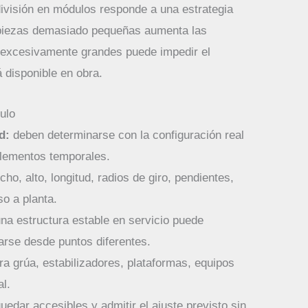
división en módulos responde a una estrategia
n piezas demasiado pequeñas aumenta las
 excesivamente grandes puede impedir el
á disponible en obra.
dulo
d:
deben determinarse con la configuración real
 elementos temporales.
ho, alto, longitud, radios de giro, pendientes,
so a planta.
na estructura estable en servicio puede
arse desde puntos diferentes.
a grúa, estabilizadores, plataformas, equipos
al.
edar accesibles y admitir el ajuste previsto sin