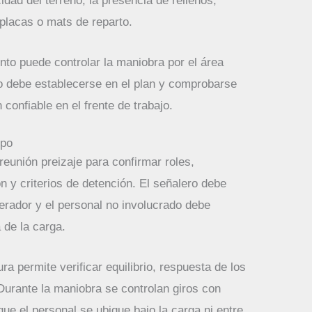
cidad del terreno, la presencia de rellenos,
 placas o mats de reparto.
ento puede controlar la maniobra por el área
vo debe establecerse en el plan y comprobarse
 confiable en el frente de trabajo.
mpo
reunión preizaje para confirmar roles,
n y criterios de detención. El señalero debe
rador y el personal no involucrado debe
 de la carga.
a permite verificar equilibrio, respuesta de los
 Durante la maniobra se controlan giros con
ue el personal se ubique bajo la carga ni entre